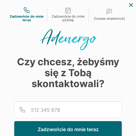
Możliwości kontaktu
Zadzwońcie do mnie
Zadzwońcie do mnie
Zostaw wiadomość
teraz
później
EnergyTech Grupy ADEO w Polsce
Prawo i dotacje energetyczne
Czy chcesz, żebyśmy
Dofinansowanie wymiany pieca
się z Tobą
2025 – poradnik, jak uzyskać
skontaktowali?
dotację
Podaj
Numer
2 kwietnia, 2025
Zadzwońcie do mnie teraz