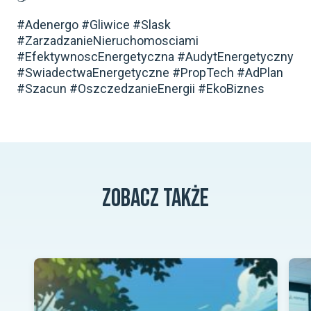
#Adenergo #Gliwice #Slask
#ZarzadzanieNieruchomosciami
#EfektywnoscEnergetyczna #AudytEnergetyczny
#SwiadectwaEnergetyczne #PropTech #AdPlan
#Szacun #OszczedzanieEnergii #EkoBiznes
zobacz także