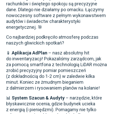
rachunków i świętego spokoju są precyzyjne
dane. Dlatego nie działamy po omacku. Łączymy
nowoczesny software z pełnym wykonawstwem
audytów i świadectw charakterystyki
energetycznej. 🎯
Co najbardziej podkręciło atmosferę podczas
naszych gliwickich spotkań?
📱
Aplikacja AdPlan
– nasz absolutny hit
do inwentaryzacji! Pokazaliśmy zarządcom, jak
za pomocą smartfona z technologią LiDAR można
zrobić precyzyjny pomiar pomieszczeń
(z dokładnością do 1-2 cm) w zaledwie kilka
minut. Koniec ze żmudnym bieganiem
z dalmierzem i rysowaniem planów na kolanie!
📊
System Szacun & Audyty
– narzędzie, które
błyskawicznie ocenia, gdzie budynek ucieka
z energią (i pieniędzmi). Pomagamy nie tylko