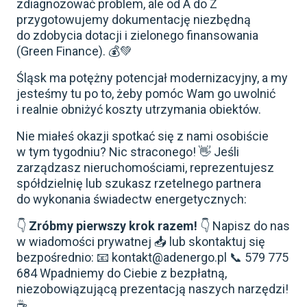
zdiagnozować problem, ale od A do Z
przygotowujemy dokumentację niezbędną
do zdobycia dotacji i zielonego finansowania
(Green Finance). 💰💚
Śląsk ma potężny potencjał modernizacyjny, a my
jesteśmy tu po to, żeby pomóc Wam go uwolnić
i realnie obniżyć koszty utrzymania obiektów.
Nie miałeś okazji spotkać się z nami osobiście
w tym tygodniu? Nic straconego! 👋 Jeśli
zarządzasz nieruchomościami, reprezentujesz
spółdzielnię lub szukasz rzetelnego partnera
do wykonania świadectw energetycznych:
👇
Zróbmy pierwszy krok razem!
👇 Napisz do nas
w wiadomości prywatnej 📥 lub skontaktuj się
bezpośrednio: 📧 kontakt@adenergo.pl 📞 579 775
684 Wpadniemy do Ciebie z bezpłatną,
niezobowiązującą prezentacją naszych narzędzi!
☕