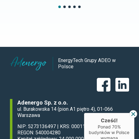
EnergyTech Grupy ADEO w
Polsce
Adenergo Sp. z o.o.
ul. Burakowska 14 (pion A1 piętro 4), 01-066
Warszawa
Cześć!
NIP: 5273136497 | KRS: 0001134789 |
Ponad 70%
REGON: 540004280
budynków w Polsce
wymaga
Kapitał zakładowy: 24 000 000 zł