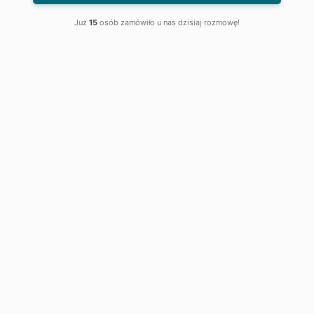
Już
15
osób zamówiło u nas dzisiaj rozmowę!
Wszystko w jednym
miejscu, czyli
od porady
do rozliczenia
Do 2050 r. Polska planuje osiągnąć neutralność
klimatyczną. To ambitny cel określony
w projekcie Krajowego Planu Renowacji
Budynków (KPRB). Projekt ten jest związany