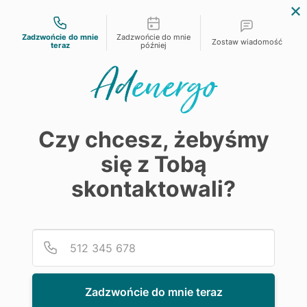
Możliwości kontaktu
Zadzwońcie do mnie
Zadzwońcie do mnie
Zostaw wiadomość
teraz
później
EnergyTech Grupy ADEO w Polsce
Audyt energetyczny
Czy chcesz, żebyśmy
Świadectwo energetyczne
się z Tobą
Audyty i Świadectwa
skontaktowali?
energetyczne – co warto
wiedzieć
Podaj
Numer
26 marca, 2025
Zadzwońcie do mnie teraz