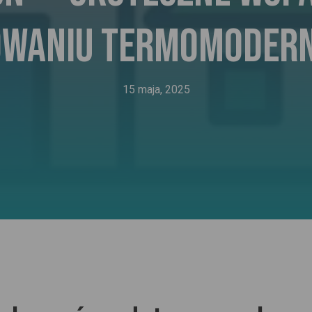
waniu termomodern
15 maja, 2025