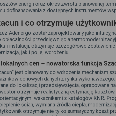
kosztów energii oraz okres zwrotu planowanej te
u dofinansowania z dostępnych instrumentów wsp
zacun i co otrzymuje użytkowni
ez Adenergo został zaprojektowany jako intuicyjn
 opłacalności przedsięwzięcia termomodernizacyj
 i instalacji, otrzymuje szczegółowe zestawieni
zacją, jak i po jej wdrożeniu.
 lokalnych cen – nowatorska funkcja Sza
acun” jest planowany do wdrożenia mechanizm sz
kaźników cenowych danych z rynku wykonawczego
 do lokalizacji przedsięwzięcia, opracowane na 
westor otrzymuje realistyczną estymację kosztów
ię orientacyjnymi wskaźnikami z katalogów KNR. Pr
ieplenie ścian, wymiana źródła ciepła, modernizacja
. Użytkownik otrzymuje nie tylko sumaryczny koszt pr