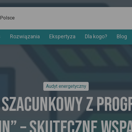
 Polsce
s
Rozwiązania
Ekspertyza
Dla kogo?
Blog
Audyt energetyczny
 szacunkowy z pro
n” – skuteczne wsp