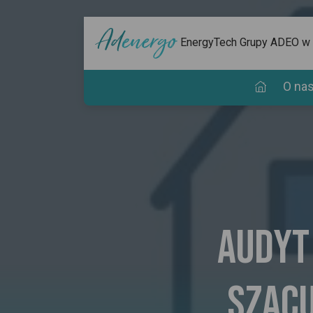
EnergyTech Grupy ADEO w
O na
Audyt
„Szacu