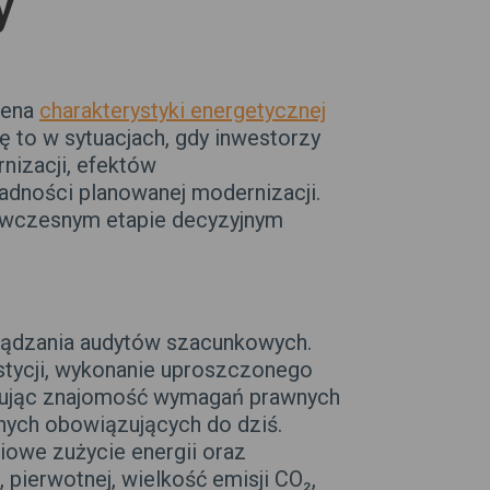
y
cena
charakterystyki energetycznej
ę to w sytuacjach, gdy inwestorzy
nizacji, efektów
adności planowanej modernizacji.
a wczesnym etapie decyzyjnym
rządzania audytów szacunkowych.
tycji, wykonanie uproszczonego
stując znajomość wymagań prawnych
ych obowiązujących do dziś.
iowe zużycie energii oraz
pierwotnej, wielkość emisji CO₂,