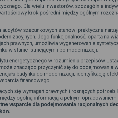
ycznego. Dla wielu Inwestorów, szczególnie indyw
 wartościowy krok pośredni między ogólnym rozezn
 audytów szacunkowych stanowi praktyczne narzę
ernizacyjnych. Jego funkcjonalność, oparta na wi
acjach prawnych, umożliwia wygenerowanie syntety
u w stanie istniejącym i po modernizacji.
dytu energetycznego w rozumieniu przepisów Usta
 może znacząco przyczynić się do podejmowania wł
ncjału budynku do modernizacji, identyfikację efe
sparcia finansowego.
ących się wymagań prawnych i rosnących potrzeb I
pomiędzy ogólną informacją a pełnym opracowaniem
tne wsparcie dla podejmowania racjonalnych dec
nków.