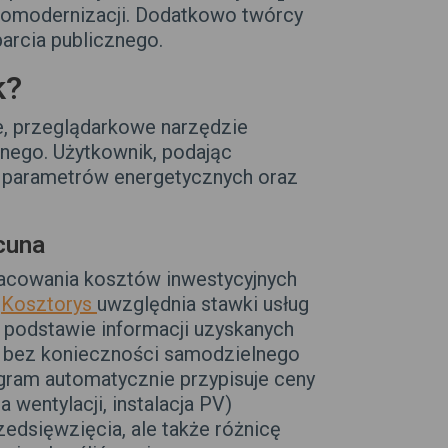
rmomodernizacji. Dodatkowo twórcy
arcia publicznego.
k?
e, przeglądarkowe narzędzie
nego. Użytkownik, podając
e parametrów energetycznych oraz
cuna
acowania kosztów inwestycyjnych
.
Kosztorys
uwzględnia stawki usług
podstawie informacji uzyskanych
, bez konieczności samodzielnego
ogram automatycznie przypisuje ceny
 wentylacji, instalacja PV)
zedsięwzięcia, ale także różnicę