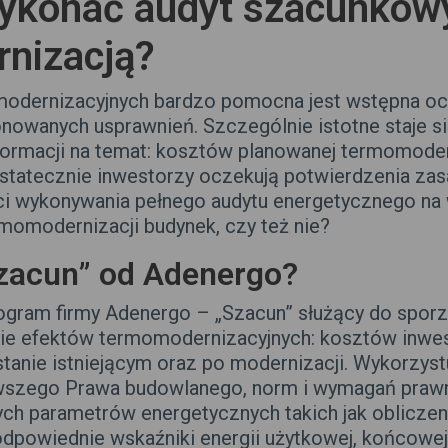
wykonać audyt szacunkow
nizacją?
modernizacyjnych bardzo pomocna jest wstępna o
nowanych usprawnień. Szczególnie istotne staje si
informacji na temat: kosztów planowanej termomoder
statecznie inwestorzy oczekują potwierdzenia zas
ści wykonywania pełnego audytu energetycznego n
momodernizacji budynek, czy też nie?
zacun” od Adenergo?
rogram firmy Adenergo – „Szacun” służący do spo
ie efektów termomodernizacyjnych: kosztów inwes
stanie istniejącym oraz po modernizacji. Wykorzy
wszego Prawa budowlanego, norm i wymagań prawn
ch parametrów energetycznych takich jak obliczen
dpowiednie wskaźniki energii użytkowej, końcowej, 