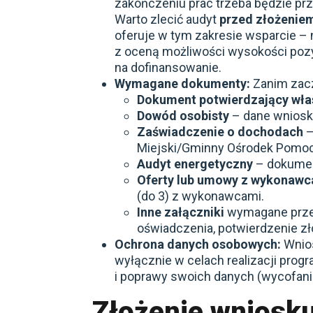
zakończeniu prac trzeba będzie pr
Warto zlecić audyt
przed złożenie
oferuje w tym zakresie wsparcie – 
z oceną możliwości wysokości pozys
na dofinansowanie.
Wymagane dokumenty:
Zanim zacz
Dokument potwierdzający wł
Dowód osobisty
– dane wniosko
Zaświadczenie o dochodach
–
Miejski/Gminny Ośrodek Pomoc
Audyt energetyczny
– dokumen
Oferty lub umowy z wykonawc
(do 3) z wykonawcami.
Inne załączniki
wymagane przez
oświadczenia, potwierdzenie zł
Ochrona danych osobowych:
Wnios
wyłącznie w celach realizacji pro
i poprawy swoich danych (wycofanie
Złożenie wniosk