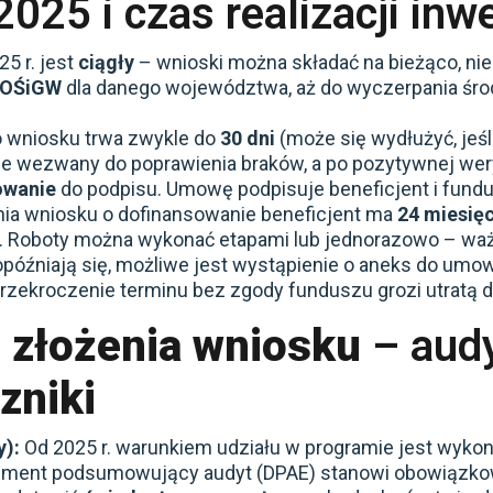
25 i czas realizacji inwe
5 r. jest
ciągły
– wnioski można składać na bieżąco, ni
OŚiGW
dla danego województwa, aż do wyczerpania śr
 wniosku trwa zwykle do
30 dni
(może się wydłużyć, jeś
 wezwany do poprawienia braków, a po pozytywnej wery
owanie
do podpisu. Umowę podpisuje beneficjent i fundusz
nia wniosku o dofinansowanie beneficjent ma
24 miesię
. Roboty można wykonać etapami lub jednorazowo – waż
opóźniają się, możliwe jest wystąpienie o aneks do umo
zekroczenie terminu bez zgody funduszu grozi utratą do
o
złożenia wniosku
– aud
zniki
):
Od 2025 r. warunkiem udziału w programie jest wyko
ument podsumowujący audyt (DPAE) stanowi obowiązk