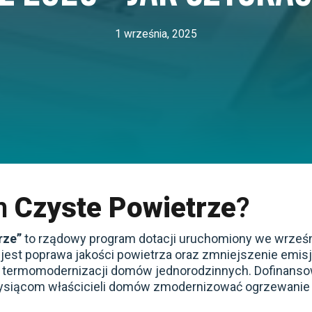
1 września, 2025
am
Czyste Powietrze
?
rze”
to rządowy program dotacji uruchomiony we wrześn
 jest poprawa jakości powietrza oraz zmniejszenie emi
 i termomodernizacji domów jednorodzinnych. Dofinanso
ż tysiącom właścicieli domów zmodernizować ogrzewanie