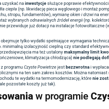
a uzyskać na
inwestycje
służące poprawie efektywności 
ła ciepła
(np. likwidację pieca węglowego i montaż pompy
chu, stropu, fundamentów),
wymianę okien i drzwi
na ene
ontaż wybranych
odnawialnych źródeł energii
(np. kolekto
nie przewiduje już dotacji na instalacje fotowoltaiczne
obejmuje tylko wydatki spełniające wymagania technicz
 minimalną izolacyjność cieplną czy standard efektywno
 przedsięwzięcia ma też ustalony
maksymalny limit kw
kończeniowe, klimatyzacja chłodząca)
nie podlegają do
 z programu
Czyste Powietrze
jest
bezzwrotna
i wypłaca
ublicznymi na ten sam zakres kosztów. Można natomiast
dochodu te wydatki na termomodernizację, które
nie zos
ale pozostałe koszty już tak).
sowania
w programie
Czy