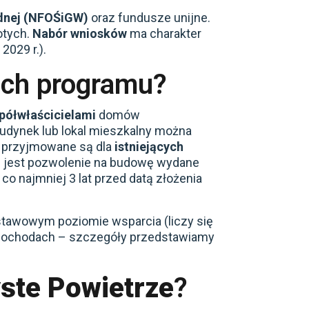
dnej (NFOŚiGW)
oraz fundusze unijne.
otych.
Nabór wniosków
ma charakter
029 r.).
ch programu?
spółwłaścicielami
domów
budynek lub lokal mieszkalny można
ki przyjmowane są dla
istniejących
e jest pozwolenie na budowę wydane
o najmniej 3 lat przed datą złożenia
stawowym poziomie wsparcia (liczy się
h dochodach – szczegóły przedstawiamy
ste Powietrze
?