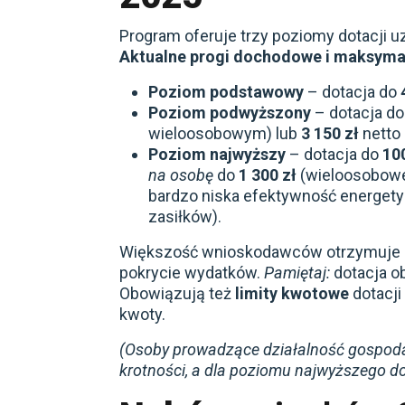
Program oferuje trzy poziomy dotacji 
Aktualne progi dochodowe i maksymal
Poziom podstawowy
– dotacja do
Poziom podwyższony
– dotacja d
wieloosobowym) lub
3 150 zł
netto
Poziom najwyższy
– dotacja do
10
na osobę
do
1 300 zł
(wieloosobowe
bardzo niska efektywność energety
zasiłków).
Większość wnioskodawców otrzymuje 
pokrycie wydatków.
Pamiętaj:
dotacja o
Obowiązują też
limity kwotowe
dotacji
kwoty.
(Osoby prowadzące działalność gospoda
krotności, a dla poziomu najwyższego d