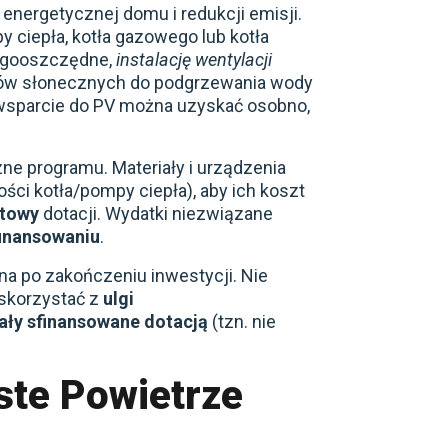
energetycznej domu i redukcji emisji.
 ciepła, kotła gazowego lub kotła
rgooszczędne,
instalację wentylacji
rów słonecznych do podgrzewania wody
 (wsparcie do PV można uzyskać osobno,
ne programu. Materiały i urządzenia
ści kotła/pompy ciepła), aby ich koszt
otowy
dotacji. Wydatki niezwiązane
finansowaniu
.
na po zakończeniu inwestycji. Nie
 skorzystać z
ulgi
tały sfinansowane dotacją
(tzn. nie
ste Powietrze