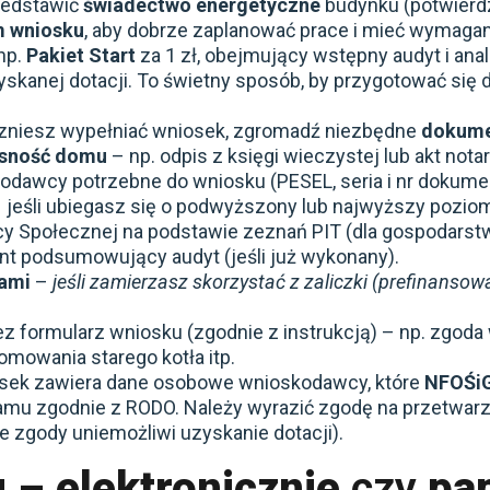
zedstawić
świadectwo energetyczne
budynku (potwierdz
m wniosku
, aby dobrze zaplanować prace i mieć wymagan
np.
Pakiet Start
za 1 zł, obejmujący wstępny audyt i an
kanej dotacji. To świetny sposób, by przygotować się 
niesz wypełniać wniosek, zgromadź niezbędne
dokumen
asność domu
– np. odpis z księgi wieczystej lub akt notar
dawcy potrzebne do wniosku (PESEL, seria i nr dokume
 jeśli ubiegasz się o podwyższony lub najwyższy poziom
y Społecznej na podstawie zeznań PIT (dla gospodars
t podsumowujący audyt (jeśli już wykonany).
ami
–
jeśli zamierzasz skorzystać z zaliczki (prefinansow
 formularz wniosku (zgodnie z instrukcją) – np. zgoda
omowania starego kotła itp.
ek zawiera dane osobowe wnioskodawcy, które
NFOŚi
gramu zgodnie z RODO. Należy wyrazić zgodę na przetw
 zgody uniemożliwi uzyskanie dotacji).
u
–
elektronicznie
czy
pa