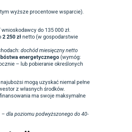
, tym wyższe procentowe wsparcie).
d
wnioskodawcy do 135 000 zł.
o
2 250 zł
netto (w gospodarstwie
ochodach:
dochód miesięczny netto
ubóstwa energetycznego
(wymóg:
cznie – lub pobieranie określonych
najubożsi mogą uzyskać niemal pełne
westor z własnych środków.
dofinansowania ma swoje maksymalne
u – dla poziomu podwyższonego do 40-