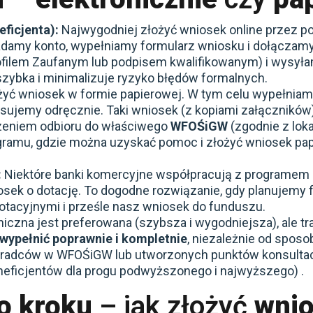
eficjenta):
Najwygodniej złożyć wniosek online przez po
adamy konto, wypełniamy formularz wniosku i dołączam
ofilem Zaufanym lub podpisem kwalifikowanym) i wysyła
 szybka i minimalizuje ryzyko błędów formalnych.
żyć wniosek w formie papierowej. W tym celu wypełnia
isujemy odręcznie. Taki wniosek (z kopiami załącznikó
eniem odbioru do właściwego
WFOŚiGW
(zgodnie z loka
gramu, gdzie można uzyskać pomoc i złożyć wniosek pa
:
Niektóre banki komercyjne współpracują z programem –
sek o dotację. To dogodne rozwiązanie, gdy planujemy
otacyjnymi i prześle nasz wniosek do funduszu.
iczna jest preferowana (szybsza i wygodniejsza), ale tr
wypełnić poprawnie i kompletnie
, niezależnie od sposo
oradców w WFOŚiGW lub utworzonych punktów konsultac
neficjentów dla progu podwyższonego i najwyższego) .
po kroku
– jak złożyć
wni