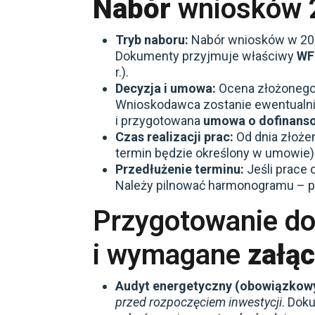
Nabór
wniosków 20
Tryb naboru:
Nabór wniosków w 202
Dokumenty przyjmuje właściwy
WF
r.).
Decyzja i umowa:
Ocena złożonego
Wnioskodawca zostanie ewentualnie
i przygotowana
umowa o dofinans
Czas realizacji prac:
Od dnia złoże
termin będzie określony w umowie)
Przedłużenie terminu:
Jeśli prace 
Należy pilnować harmonogramu – pr
Przygotowanie d
i wymagane
załąc
Audyt energetyczny (obowiązkowy
przed rozpoczęciem inwestycji
. Dok