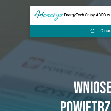
EnergyTech Grupy ADEO w
O na
Wniose
Powietrz