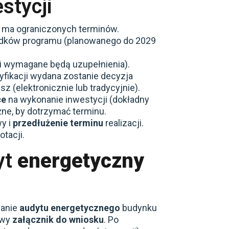
stycji
e ma ograniczonych terminów.
odków programu (planowanego do 2029
li wymagane będą uzupełnienia).
fikacji wydana zostanie decyzja
 (elektronicznie lub tradycyjnie).
ce
na wykonanie inwestycji (dokładny
ne, by dotrzymać terminu.
wy i
przedłużenie terminu
realizacji.
tacji.
yt
energetyczny
nanie
audytu energetycznego
budynku
owy
załącznik do wniosku
. Po