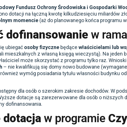
odowy Fundusz Ochrony Środowiska i Gospodarki Wo
ono dotacji na łączną kwotę kilkudziesięciu miliardów zł
olnym momencie
(aż do planowanego końca programu w 2
ć dofinansowanie
w rama
ię ubiegać
osoby fizyczne
będące
właścicielami lub w
ali mieszkalnych z własną księgą wieczystą). Na jeden 
 właściciel może skorzystać z programu tylko raz. Wnios
ch
– nie kwalifikują się domy nowo budowane (wymagan
 również wymóg posiadania tytułu własności budynku od c
ostępny dla osób o szerokim zakresie dochodów. W pod
. Wyższe dotacje są zarezerwowane dla osób o niższyc
my dofinansowania.
e
dotacja
w programie
Czy