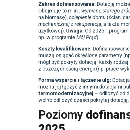
Zakres dofinansowania:
Dotację możn
Obejmuje to m.in.:
wymianę starego źród
na biomasę),
ocieplenie domu
(ścian, da
mechanicznej z rekuperacją
, a także m
użytkowej).
Uwaga:
Od 2025 r. program 
np. w programie
Mój Prąd
).
Koszty kwalifikowane:
Dofinansowanie 
muszą osiągać określone parametry (np.
mógł być pokryty dotacją. Każdy rodzaj
z oszczędnością energii (np. prace wy
Forma wsparcia i łączenie ulg:
Dotacja
można jej łączyć z innymi dotacjami p
termomodernizacyjnej
– odliczyć od 
wolno odliczyć części pokrytej dotacją, 
Poziomy
dofinan
2025