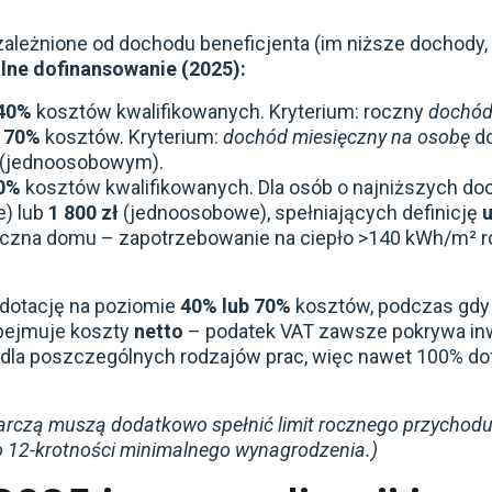
uzależnione od dochodu beneficjenta (im niższe dochody
ne dofinansowanie (2025):
40%
kosztów kwalifikowanych. Kryterium: roczny
dochó
o
70%
kosztów. Kryterium:
dochód miesięczny na osobę
d
 (jednoosobowym).
0%
kosztów kwalifikowanych. Dla osób o najniższych d
) lub
1 800 zł
(jednoosobowe), spełniających definicję
czna domu – zapotrzebowanie na ciepło >140 kWh/m² ro
dotację na poziomie
40% lub 70%
kosztów, podczas gdy 
bejmuje koszty
netto
– podatek VAT zawsze pokrywa in
 dla poszczególnych rodzajów prac, więc nawet 100% 
rczą muszą dodatkowo spełnić limit rocznego przychod
o 12-krotności minimalnego wynagrodzenia.)