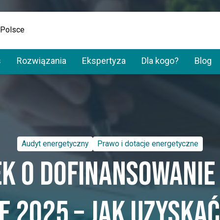
 Polsce
s
Rozwiązania
Ekspertyza
Dla kogo?
Blog
Audyt energetyczny
Prawo i dotacje energetyczne
k o dofinansowanie
e 2025 – jak uzyskać