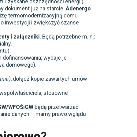
i uzyskane oszczędności energii).
y dokument już na starcie.
Adenergo
alizę termomodernizacyjną domu
do inwestycji i zwiększyć szanse
ty i załączniki
. Będą potrzebne m.in.:
ialny.
ntu).
 dofinansowania; wydaje je
twa domowego).
ania)
, dołącz kopie zawartych umów
 współwłaściciela, stosowne
GW/WFOŚiGW
będą przetwarzać
arzanie danych – mamy prawo wglądu
pierowo
?