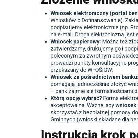
Wniosek elektroniczny (portal ben
Wniosków o Dofinansowanie). Zakł
podpisujemy elektronicznie (np. Pr
na e-mail. Droga elektroniczna jest
Wniosek papierowy:
Można też zło
zatwierdzamy, drukujemy go i podp
poleconym za zwrotnym poświadcz
prowadzi punkty konsultacyjne pro
przekazany do WFOŚiGW.
Wniosek za pośrednictwem banku
pomagają jednocześnie złożyć wnio
– bank zajmie się formalnościami d
Którą opcję wybrać?
Forma elektron
akceptowalna. Ważne, aby
wniosek 
skorzystać z bezpłatnej pomocy d
Gminnych (wnioski składane dla be
Instrukcja krok 