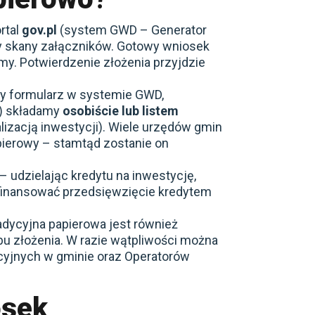
rtal
gov.pl
(system GWD – Generator
y skany załączników. Gotowy wniosek
my. Potwierdzenie złożenia przyjdzie
my formularz w systemie GWD,
w) składamy
osobiście lub listem
lizacją inwestycji). Wiele urzędów gmin
pierowy – stamtąd zostanie on
 udzielając kredytu na inwestycję,
 finansować przedsięwzięcie kredytem
adycyjna papierowa jest również
bu złożenia. W razie wątpliwości można
yjnych w gminie oraz Operatorów
osek