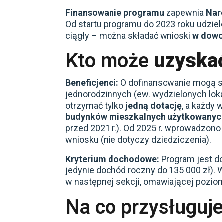
Finansowanie programu
zapewnia
Nar
Od startu programu do 2023 roku udziel
ciągły – można składać wnioski
w dow
Kto może
uzyska
Beneficjenci:
O dofinansowanie mogą s
jednorodzinnych (ew. wydzielonych lok
otrzymać tylko
jedną dotację
, a każdy
budynków mieszkalnych
użytkowany
przed 2021 r.). Od 2025 r. wprowadzono
wniosku (nie dotyczy dziedziczenia).
Kryterium dochodowe:
Program jest d
jedynie dochód roczny do 135 000 zł)
w następnej sekcji, omawiającej pozio
Na co przysługuj