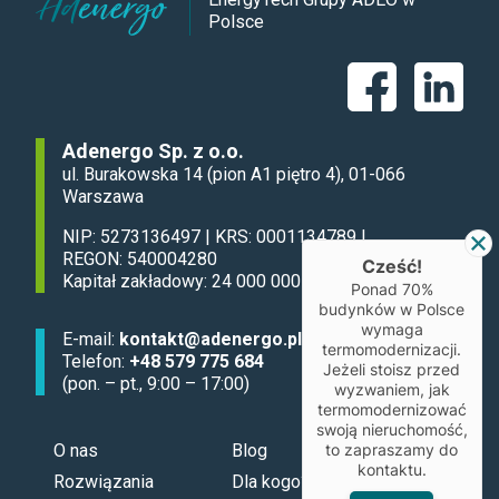
Polsce
Adenergo Sp. z o.o.
ul. Burakowska 14 (pion A1 piętro 4), 01-066
Warszawa
NIP: 5273136497 | KRS: 0001134789 |
REGON: 540004280
Cześć!
Kapitał zakładowy: 24 000 000 zł
Ponad 70%
budynków w Polsce
wymaga
E-mail:
kontakt@adenergo.pl
termomodernizacji.
Telefon:
+48 579 775 684
Jeżeli stoisz przed
(pon. – pt., 9:00 – 17:00)
wyzwaniem, jak
termomodernizować
swoją nieruchomość,
O nas
Blog
to zapraszamy do
kontaktu.
Rozwiązania
Dla kogo?