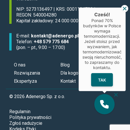
NIP: 5273136497 | KRS: 0001134789 |
Cześć!
REGON: 540004280
Kapitał zakładowy: 24 000 000 zł
Ponad 70%
budynków w Polsce
wymaga
E-mail:
kontakt@adenergo.pl
termomodernizacji.
Telefon:
+48 579 775 684
Jeżeli stoisz przed
wyzwaniem, jak
(pon. – pt., 9:00 – 17:00)
termomodernizować
swoją nieruchomość,
to zapraszamy do
O nas
Blog
kontaktu.
Rozwiązania
Dla kogo?
TAK
Ekspertyza
Kontakt
© 2026 Adenergo Sp. z o.o.
Regulamin
Polityka prywatności
Zgłoś nadużycie
Kodeks Etyki