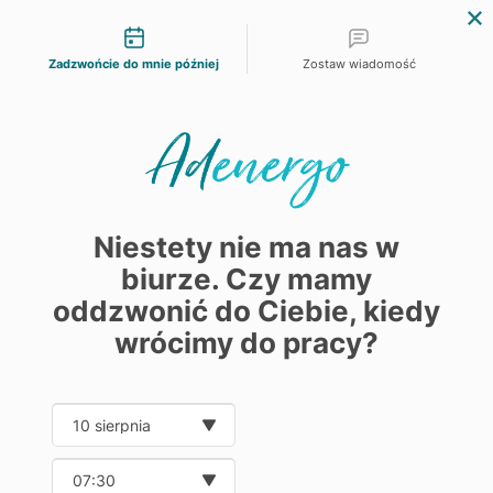
Możliwości kontaktu
Zadzwońcie do mnie później
Zostaw wiadomość
EnergyTech Grupy ADEO w Polsce
AdPlan
ADPLAN – KOMPLETNA INSTRUKCJA
Niestety nie ma nas w
biurze. Czy mamy
UŻYTKOWANIA
oddzwonić do Ciebie, kiedy
wrócimy do pracy?
7 kwietnia, 2026
Date and time slection for sch
Wybierz datę
Wybierz godzinę