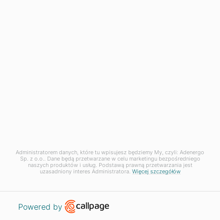
Adenergo Sp. z o.o.
ul. Burakowska 14 (pion A1 piętro 4), 01-066
Warszawa
NIP: 5273136497 | KRS: 0001134789 |
REGON: 540004280
Kapitał zakładowy: 24 000 000 zł
E-mail:
kontakt@adenergo.pl
Telefon:
+48 579 775 684
(pon. – pt., 9:00 – 17:00)
O nas
Blog
Rozwiązania
Dla kogo?
Administratorem danych, które tu wpisujesz będziemy My, czyli: Adenergo
Sp. z o.o.. Dane będą przetwarzane w celu marketingu bezpośredniego
Ekspertyza
Kontakt
naszych produktów i usług. Podstawą prawną przetwarzania jest
uzasadniony interes Administratora.
Więcej szczegółów
© 2026 Adenergo Sp. z o.o.
Open link in new window
Powered by
Regulamin