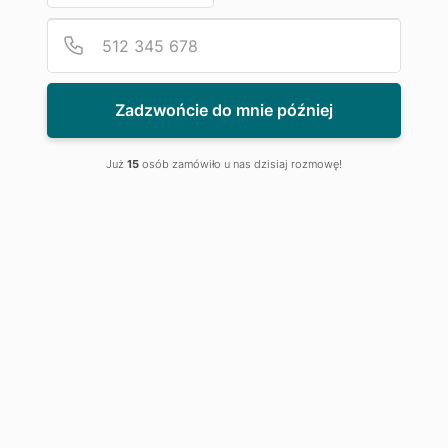
Podaj
Numer
Zobacz AdPlan w akcji
Zadzwońcie do mnie później
Już
15
osób zamówiło u nas dzisiaj rozmowę!
ADPLAN
Jak działa AdPlan?
AdPlan jest zaawansowanym rozwiązaniem
do pomiaru powierzchni i całych pomieszczeń.