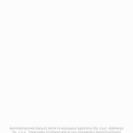
Adenergo Sp. z o.o.
ul. Burakowska 14 (pion A1 piętro 4), 01-066
Warszawa
NIP: 5273136497 | KRS: 0001134789 |
REGON: 540004280
Kapitał zakładowy: 24 000 000 zł
E-mail:
kontakt@adenergo.pl
Telefon:
+48 579 775 684
(pon. – pt., 9:00 – 17:00)
O nas
Blog
Rozwiązania
Dla kogo?
Ekspertyza
Kontakt
© 2026 Adenergo Sp. z o.o.
Administratorem danych, które tu wpisujesz będziemy My, czyli: Adenergo
Sp. z o.o.. Dane będą przetwarzane w celu marketingu bezpośredniego